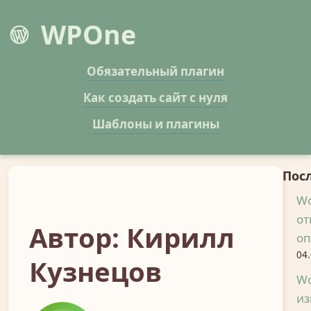
WPOne
Обязательный плагин
Как создать сайт с нуля
Шаблоны и плагины
Пос
Wo
от
Автор: Кирилл
оп
04
Кузнецов
Wo
из