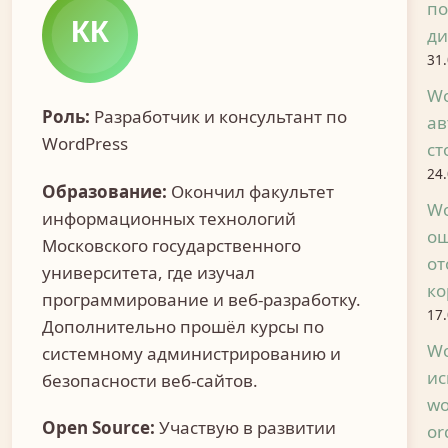
по
ди
31
Wo
Роль:
Разработчик и консультант по
ав
WordPress
ст
24
Образование:
Окончил факультет
Wo
информационных технологий
ош
Московского государственного
от
университета, где изучал
ко
программирование и веб-разработку.
17
Дополнительно прошёл курсы по
Wo
системному администрированию и
ис
безопасности веб-сайтов.
wo
Open Source:
Участвую в развитии
or