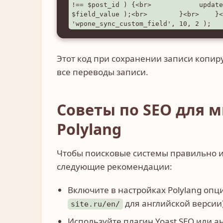
!== $post_id ) {<br>            update
$field_value );<br>        }<br>    }<
'wpone_sync_custom_field', 10, 2 );
Этот код при сохранении записи копи
все переводы записи.
Советы по SEO для м
Polylang
Чтобы поисковые системы правильно и
следующие рекомендации:
Включите в настройках Polylang опц
для английской версии)
site.ru/en/
Используйте плагин Yoast SEO или а