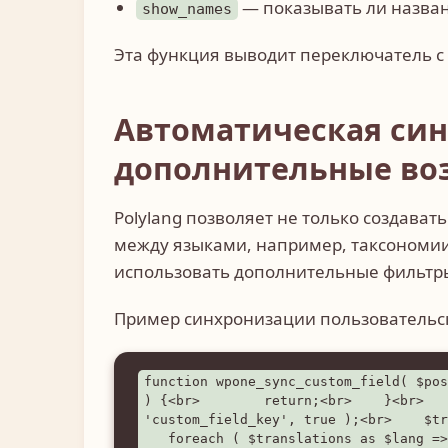
— показывать ли назван
show_names
Эта функция выводит переключатель с 
Автоматическая си
дополнительные во
Polylang позволяет не только создава
между языками, например, таксономии,
использовать дополнительные фильтры
Пример синхронизации пользовательс
function wpone_sync_custom_field( $pos
) {<br>        return;<br>    }<br>   
'custom_field_key', true );<br>    $tr
   foreach ( $translations as $lang =>