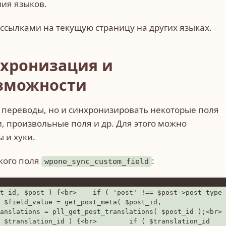
ия языков.
ссылками на текущую страницу на других языках.
нхронизация и
зможности
ть переводы, но и синхронизировать некоторые поля
 произвольные поля и др. Для этого можно
 и хуки.
кого поля
:
wpone_sync_custom_field
t_id, $post ) {<br>    if ( 'post' !== $post->post_type 
 $field_value = get_post_meta( $post_id, 
anslations = pll_get_post_translations( $post_id );<br> 
 $translation_id ) {<br>        if ( $translation_id 