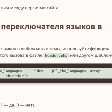
аться между версиями сайта.
 переключателя языков в
ь языков в любом месте темы, используйте функцию
стого вызова в файле
или другом шаблон
header.php
e_languages' ) ) {<br>    pll_the_languages( array( 
 );<br>}<br>?>
1 — да, 0 — нет).