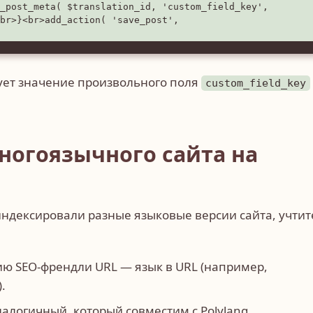
_post_meta( $translation_id, 'custom_field_key', 
br>}<br>add_action( 'save_post', 
рует значение произвольного поля
custom_field_key
ногоязычного сайта на
ндексировали разные языковые версии сайта, учтит
ию SEO-френдли URL — язык в URL (например,
.
налогичный, который совместим с Polylang.