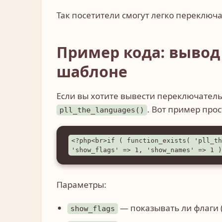
Так посетители смогут легко переключ
Пример кода: вывод
шаблоне
Если вы хотите вывести переключател
. Вот пример про
pll_the_languages()
<?php<br>if ( function_exists( 'pll_th
'show_flags' => 1, 'show_names' => 1 )
Параметры:
— показывать ли флаги (
show_flags