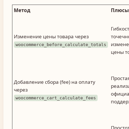
Метод
Плюсы
Гибкост
Изменение цены товара через
точечн
измен
woocommerce_before_calculate_totals
цены т
Проста
Добавление сбора (fee) на оплату
реализ
через
офици
woocommerce_cart_calculate_fees
поддер
Простот