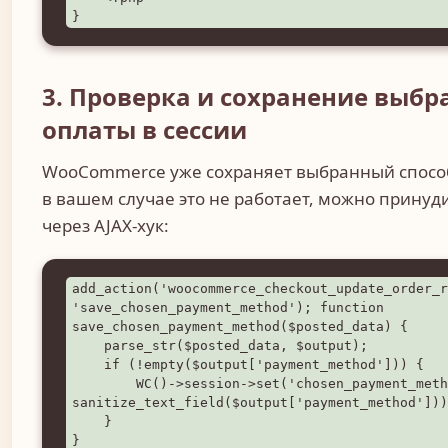
}
3. Проверка и сохранение выбр
оплаты в сессии
WooCommerce уже сохраняет выбранный способ 
в вашем случае это не работает, можно принуд
через AJAX-хук:
add_action('woocommerce_checkout_update_order_r
'save_chosen_payment_method'); function 
save_chosen_payment_method($posted_data) {

    parse_str($posted_data, $output);

    if (!empty($output['payment_method'])) {

        WC()->session->set('chosen_payment_method', 
sanitize_text_field($output['payment_method']))
    }

}