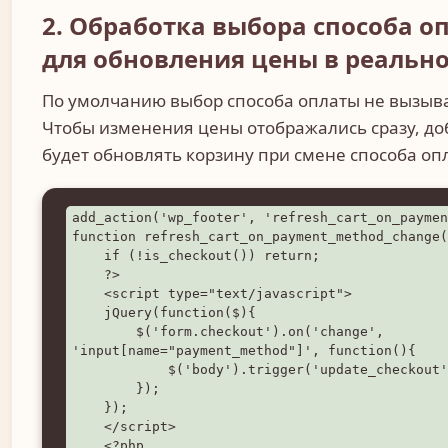
2. Обработка выбора способа о
для обновления цены в реальн
По умолчанию выбор способа оплаты не вызыва
Чтобы изменения цены отображались сразу, доб
будет обновлять корзину при смене способа оп
add_action('wp_footer', 'refresh_cart_on_paymen
function refresh_cart_on_payment_method_change(
    if (!is_checkout()) return;

    ?>

    <script type="text/javascript">

    jQuery(function($){

        $('form.checkout').on('change', 
'input[name="payment_method"]', function(){

            $('body').trigger('update_checkout');

        });

    });

    </script>

    <?php
