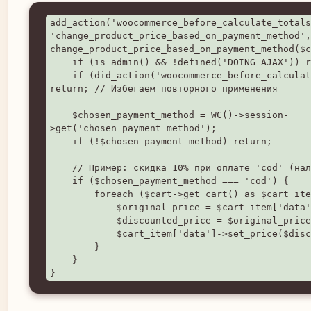
add_action('woocommerce_before_calculate_totals
'change_product_price_based_on_payment_method',
change_product_price_based_on_payment_method($c
    if (is_admin() && !defined('DOING_AJAX')) return; 

    if (did_action('woocommerce_before_calculate_totals') >= 2) 
return; // Избегаем повторного применения

    $chosen_payment_method = WC()->session-
>get('chosen_payment_method');

    if (!$chosen_payment_method) return;

    // Пример: скидка 10% при оплате 'cod' (наложенный платеж)

    if ($chosen_payment_method === 'cod') {

        foreach ($cart->get_cart() as $cart_item_key => $cart_item) {

            $original_price = $cart_item['data']->get_regular_price();

            $discounted_price = $original_price * 0.9; // скидка 10%

            $cart_item['data']->set_price($discounted_price);

        }

    }

}