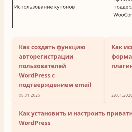
Использование купонов
поддер
WooCo
Как создать функцию
Как ис
автoрегистрации
форма
пользователей
плаги
WordPress с
подтверждением email
09.01.2026
29.01.202
Как установить и настроить приват
WordPress