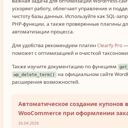
важная задача для оптимизации WordPress-сайт
ускоряет работу, облегчает управление и подд
чистоту базы данных. Используйте как SQL-запр
PHP-функции, а также проверенные плагины д
автоматизации процесса.
Для удобства рекомендуем плагин
Clearfy Pro
—
поможет с оптимизацией и очисткой таксономи
Также изучите документацию по функциям
get
на официальном сайте WordP
wp_delete_term()
расширения возможностей.
Автоматическое создание купонов 
WooCommerce при оформлении зак
26.04.2026