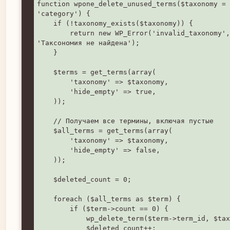
function wpone_delete_unused_terms($taxonomy = 
'category') {

    if (!taxonomy_exists($taxonomy)) {

        return new WP_Error('invalid_taxonomy', 
'Таксономия не найдена');

    }

    $terms = get_terms(array(

        'taxonomy' => $taxonomy,

        'hide_empty' => true,

    ));

    // Получаем все термины, включая пустые

    $all_terms = get_terms(array(

        'taxonomy' => $taxonomy,

        'hide_empty' => false,

    ));

    $deleted_count = 0;

    foreach ($all_terms as $term) {

        if ($term->count == 0) {

            wp_delete_term($term->term_id, $taxonomy);

            $deleted_count++;
