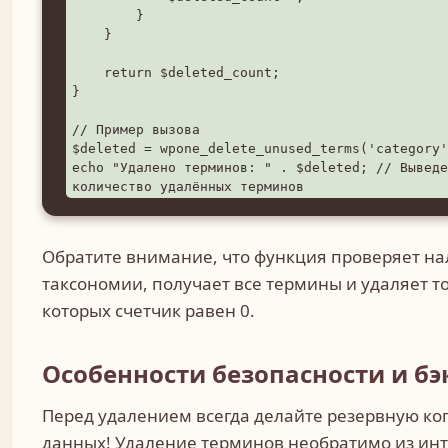
        }

    }

    return $deleted_count;

}

// Пример вызова

$deleted = wpone_delete_unused_terms('category'
echo "Удалено терминов: " . $deleted; // Выведе
количество удалённых терминов
Обратите внимание, что функция проверяет н
таксономии, получает все термины и удаляет то
которых счетчик равен 0.
Особенности безопасности и бэ
Перед удалением всегда делайте резервную ко
данных! Удаление терминов необратимо из ин