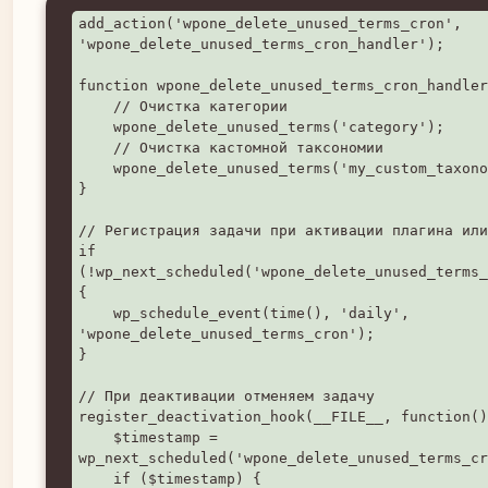
add_action('wpone_delete_unused_terms_cron', 
'wpone_delete_unused_terms_cron_handler');

function wpone_delete_unused_terms_cron_handler
    // Очистка категории

    wpone_delete_unused_terms('category');

    // Очистка кастомной таксономии

    wpone_delete_unused_terms('my_custom_taxonomy');

}

// Регистрация задачи при активации плагина или
if 
(!wp_next_scheduled('wpone_delete_unused_terms_
{

    wp_schedule_event(time(), 'daily', 
'wpone_delete_unused_terms_cron');

}

// При деактивации отменяем задачу

register_deactivation_hook(__FILE__, function()
    $timestamp = 
wp_next_scheduled('wpone_delete_unused_terms_cr
    if ($timestamp) {
